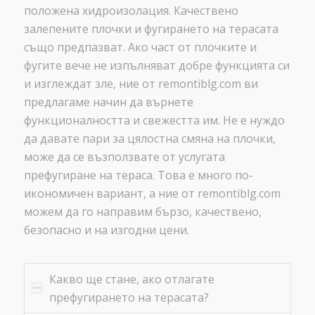
положена хидроизолация. Качествено
залепените плочки и фугирането на терасата
също предпазват. Ако част от плочките и
фугите вече не изпълняват добре функцията си
и изглеждат зле, ние от remontiblg.com ви
предлагаме начин да върнете
функционалността и свежестта им. Не е нуждо
да давате пари за цялостна смяна на плочки,
може да се възползвате от услугата
префугиране на тераса. Това е много по-
икономичен вариант, а ние от remontiblg.com
можем да го направим бързо, качествено,
безопасно и на изгодни цени.
Какво ще стане, ако отлагате
префугирането на терасата?