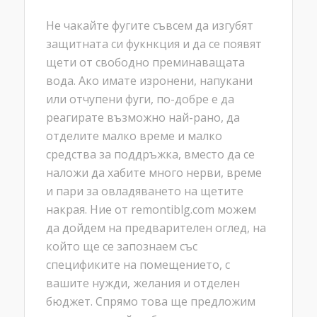
Не чакайте фугите съвсем да изгубят
защитната си фукнкция и да се появят
щети от свободно преминаващата
вода. Ако имате изронени, напукани
или отчупени фуги, по-добре е да
реагирате възможно най-рано, да
отделите малко време и малко
средства за поддръжка, вместо да се
наложи да хабите много нерви, време
и пари за овладяването на щетите
накрая. Ние от remontiblg.com можем
да дойдем на предварителен оглед, на
който ще се запознаем със
спецификите на помещението, с
вашите нужди, желания и отделен
бюджет. Спрямо това ще предложим