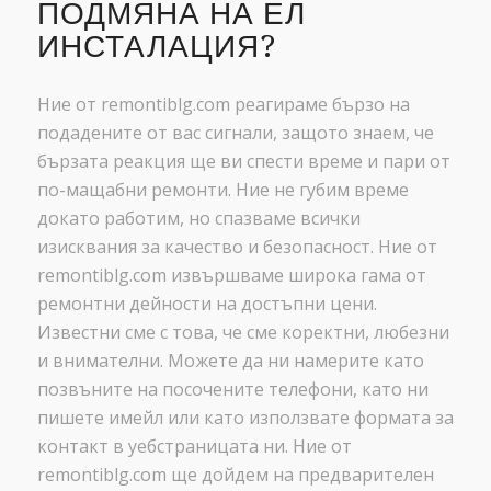
ПОДМЯНА НА ЕЛ
ИНСТАЛАЦИЯ?
Ние от remontiblg.com реагираме бързо на
подадените от вас сигнали, защото знаем, че
бързата реакция ще ви спести време и пари от
по-мащабни ремонти. Ние не губим време
докато работим, но спазваме всички
изисквания за качество и безопасност. Ние от
remontiblg.com извършваме широка гама от
ремонтни дейности на достъпни цени.
Известни сме с това, че сме коректни, любезни
и внимателни. Можете да ни намерите като
позвъните на посочените телефони, като ни
пишете имейл или като използвате формата за
контакт в уебстраницата ни. Ние от
remontiblg.com ще дойдем на предварителен