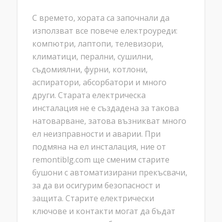
С времето, хората са започнали да
използват все повече електроуреди:
компютри, лаптопи, телевизори,
климатици, перални, сушилни,
съдомиялни, фурни, котлони,
аспиратори, абсорбатори и много
други. Старата електрическа
инсталация не е създадена за такова
натоварване, затова възникват много
ел неизправности и аварии. При
подмяна на ел инсталация, ние от
remontiblg.com ще сменим старите
бушони с автоматизирани прекъсвачи,
за да ви осигурим безопасност и
защита. Старите електрически
ключове и контакти могат да бъдат