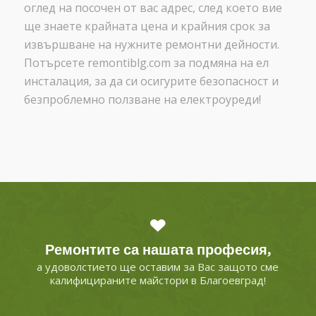
оглед на посочен от вас адрес, след което вие
ще знаете крайната цена и крайния срок за
извършване на нужните ремонтни дейности.
Потърсете remontiblg.com за подмяна на ел
инсталация, за да си осигурите безопасност и
безпроблемно ползване на електроуреди!
Ремонтите са нашата професия,
а удоволстието ще оставим за Вас защото сме
калифицираните майстори в Благоевград!