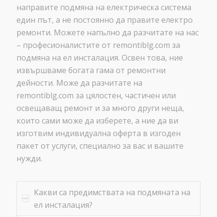
направите подмяна на електрическа система
един път, а не постоянно да правите електро
ремонти. Можете напълно да разчитате на нас
– професионалистите от remontiblg.com за
подмяна на ел инсталация. Освен това, ние
извършваме богата гама от ремонтни
дейности. Може да разчитате на
remontiblg.com за цялостен, частичен или
освещаващ ремонт и за много други неща,
които сами може да изберете, а ние да ви
изготвим индивидуална оферта в изгоден
пакет от услуги, специално за вас и вашите
нужди.
Какви са предимствата на подмяната на
ел инсталация?