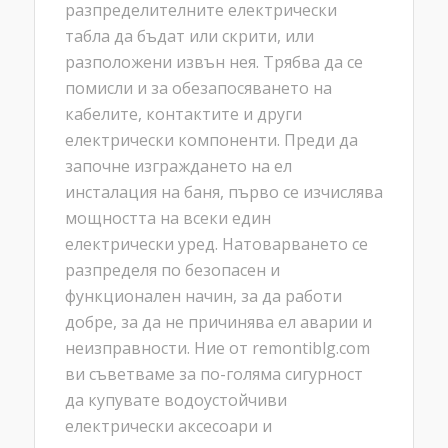
разпределителните електрически
табла да бъдат или скрити, или
разположени извън нея. Трябва да се
помисли и за обезапосяването на
кабелите, контактите и други
електрически компоненти. Преди да
започне изграждането на ел
инсталация на баня, първо се изчислява
мощността на всеки един
електрически уред. Натоварването се
разпределя по безопасен и
функционален начин, за да работи
добре, за да не причинява ел аварии и
неизправности. Ние от remontiblg.com
ви съветваме за по-голяма сигурност
да купувате водоустойчиви
електрически аксесоари и