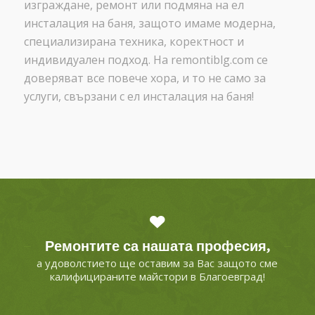
изграждане, ремонт или подмяна на ел
инсталация на баня, защото имаме модерна,
специализирана техника, коректност и
индивидуален подход. На remontiblg.com се
доверяват все повече хора, и то не само за
услуги, свързани с ел инсталация на баня!
Ремонтите са нашата професия,
а удоволстието ще оставим за Вас защото сме
калифицираните майстори в Благоевград!