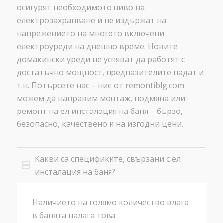
осигурят необходимото ниво на
електрозахранване и не издържат на
напрежението на многото включени
електроуреди на днешно време. Новите
домакински уреди не успяват да работят с
достатъчно мощност, предпазителите падат и
т.н. Потърсете нас – ние от remontiblg.com
можем да направим монтаж, подмяна или
ремонт на ел инсталация на баня – бързо,
безопасно, качествено и на изгодни цени.
Какви са спецификите, свързани с ел
инсталация на баня?
Наличието на голямо количество влага
в банята налага това